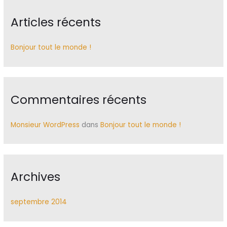
h
Articles récents
e
r
c
Bonjour tout le monde !
h
e
r
Commentaires récents
:
Monsieur WordPress
dans
Bonjour tout le monde !
Archives
septembre 2014