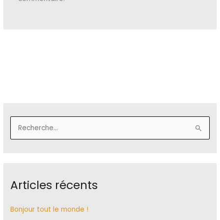
R
e
c
h
Articles récents
e
r
c
Bonjour tout le monde !