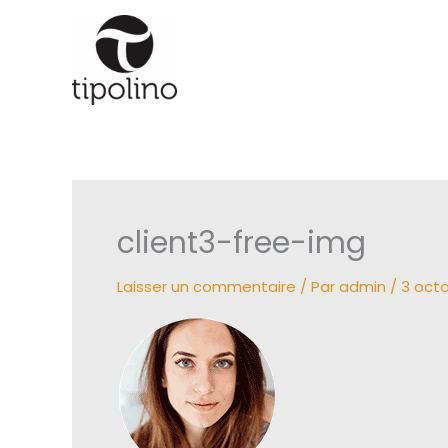
Aller
au
contenu
client3-free-img
Laisser un commentaire
/ Par
admin
/
3 octo