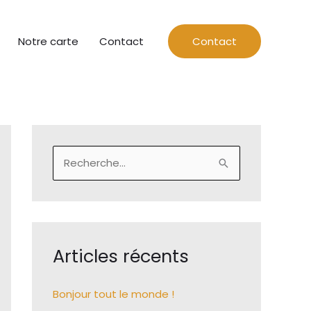
Notre carte
Contact
Contact
R
e
c
h
e
Articles récents
r
c
Bonjour tout le monde !
h