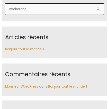
R
e
c
h
Articles récents
e
r
c
Bonjour tout le monde !
h
e
r
Commentaires récents
:
Monsieur WordPress
dans
Bonjour tout le monde !