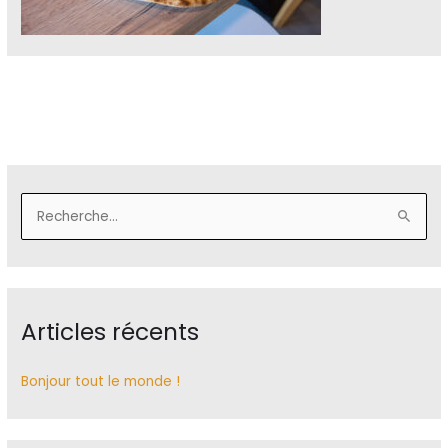
R
e
c
h
Articles récents
e
r
c
Bonjour tout le monde !
h
e