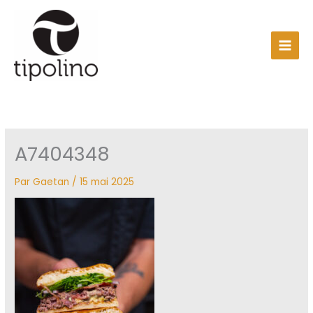
Aller
au
contenu
A7404348
Par
Gaetan
/
15 mai 2025