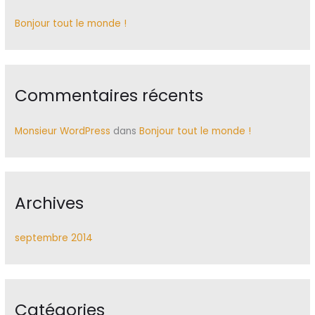
r
c
Bonjour tout le monde !
h
e
r
Commentaires récents
:
Monsieur WordPress
dans
Bonjour tout le monde !
Archives
septembre 2014
Catégories