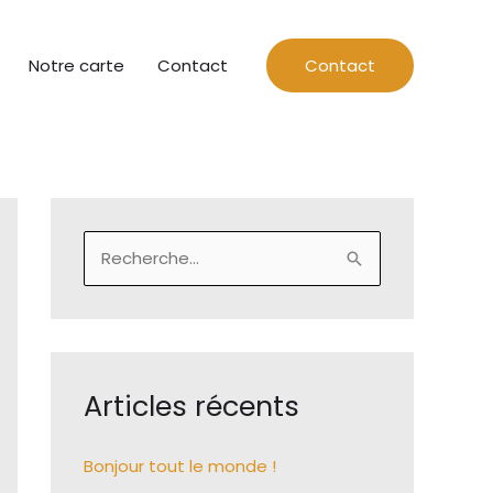
Notre carte
Contact
Contact
R
e
c
h
e
Articles récents
r
c
Bonjour tout le monde !
h