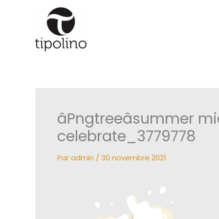
Aller
au
contenu
âPngtreeâsummer 
celebrate_3779778
Par
admin
/
30 novembre 2021